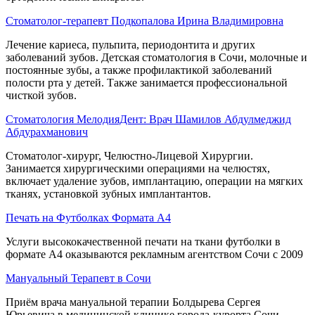
Стоматолог-терапевт Подкопалова Ирина Владимировна
Лечение кариеса, пульпита, периодонтита и других
заболеваний зубов. Детская стоматология в Сочи, молочные и
постоянные зубы, а также профилактикой заболеваний
полости рта у детей. Также занимается профессиональной
чисткой зубов.
Стоматология МелодияДент: Врач Шамилов Абдулмеджид
Абдурахманович
Стоматолог-хирург, Челюстно-Лицевой Хирургии.
Занимается хирургическими операциями на челюстях,
включает удаление зубов, имплантацию, операции на мягких
тканях, установкой зубных имплантантов.
Печать на Футболках Формата А4
Услуги высококачественной печати на ткани футболки в
формате А4 оказываются рекламным агентством Сочи с 2009
Мануальный Терапевт в Сочи
Приём врача мануальной терапии Болдырева Сергея
Юрьевича в медицинской клинике города-курорта Сочи