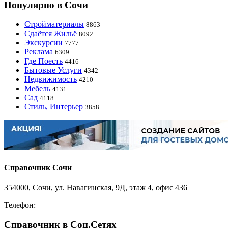
Популярно в Сочи
Стройматериалы
8863
Сдаётся Жильё
8092
Экскурсии
7777
Реклама
6309
Где Поесть
4416
Бытовые Услуги
4342
Недвижимость
4210
Мебель
4131
Сад
4118
Стиль, Интерьер
3858
Справочник Сочи
354000, Сочи, ул. Навагинская, 9Д, этаж 4, офис 436
Телефон:
8-918-988-4440
Справочник в Соц.Сетях