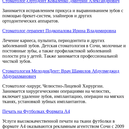
Стоматолог-Ортодонт Коваленко Дмитрий Александрович
Занимается исправлением прикуса и выравниванием зубов с
помощью брекет-систем, элайнеров и других
ортодонтических аппаратов.
Стоматолог-терапевт Подкопалова Ирина Владимировна
Лечение кариеса, пульпита, периодонтита и других
заболеваний зубов. Детская стоматология в Сочи, молочные и
постоянные зубы, а также профилактикой заболеваний
полости рта у детей. Также занимается профессиональной
чисткой зубов.
Стоматология МелодияДент: Врач Шамилов Абдулмеджид
Абдурахманович
Стоматолог-хирург, Челюстно-Лицевой Хирургии.
Занимается хирургическими операциями на челюстях,
включает удаление зубов, имплантацию, операции на мягких
тканях, установкой зубных имплантантов.
Печать на Футболках Формата А4
Услуги высококачественной печати на ткани футболки в
формате А4 оказываются рекламным агентством Сочи с 2009