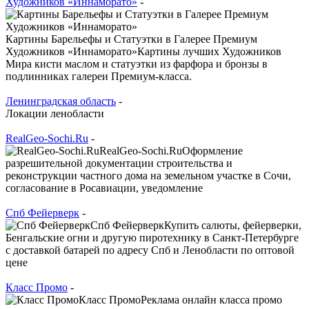
Художников «Иннаморато»
-
Картины Барельефы и Статуэтки в Галерее Премиум
Художников «Иннаморато»Картины лучших Художников
Мира кисти маслом и статуэтки из фарфора и бронзы в
подлинниках галереи Премиум-класса.
Ленинградская область
-
Локации ленобласти
RealGeo-Sochi.Ru
-
RealGeo-Sochi.RuОформление
разрешительной документации строительства и
реконструкции частного дома на земельном участке в Сочи,
согласование в Росавиации, уведомление
Спб Фейерверк
-
Спб ФейерверкКупить салюты, фейерверки,
Бенгальские огни и другую пиротехнику в Санкт-Петербурге
с доставкой батарей по адресу Спб и Ленобласти по оптовой
цене
Класс Промо
-
Класс ПромоРеклама онлайн класса промо