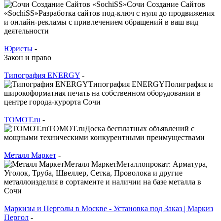
Сочи Создание Сайтов
«SochiSS»Разработка сайтов под-ключ с нуля до продвижения
и онлайн-рекламы с привлечением обращений в ваш вид
деятельности
Юристы
-
Закон и право
Типография ENERGY
-
Типография ENERGYПолиграфия и
широкоформатная печать на собственном оборудовании в
центре города-курорта Сочи
TOMOT.ru
-
TOMOT.ruДоска бесплатных объявлений с
мощными техническими конкурентными преимуществами
Металл Маркет
-
Металл МаркетМеталлопрокат: Арматура,
Уголок, Труба, Швеллер, Сетка, Проволока и другие
металлоизделия в сортаменте и наличии на базе металла в
Сочи
Маркизы и Перголы в Москве - Установка под Заказ | Маркиз
Пергол
-