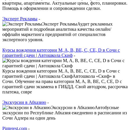
квартиры, апартаменты. Актуальные цены, фото, планировки.
Помощь в оформлении и сопровождении сделки.
Эксперт Рекламы
-
Эксперт РекламыАудит рекламных
мероприятий и подробная аналитика качества онлайн/
оффлайн маркетинга предприятий от специалистов
экспертного уровня.
Курсы вождения категории M, A, B, BE, C, CE, D в Сочи с
гарантией сдачи | Автошкола Скиф
-
Курсы вождения категории M, A, B, BE, C, CE, D в Сочи с
гарантией сдачи | Автошкола СкифАвтошкола «Скиф» в
Сочи. Обучение на права категории M, A, B, BE, C, CE, D с
гарантией сдачи экзамена в ГИБДД. Свой автодром, рассрочка
платежа, совре
Экскурсии в Абхазию
-
Экскурсии в АбхазиюАвтобусные
экскурсии по Республике Абхазия ежедневно в расписании из
Сочи Адлера на один день
Pinterest.com
-