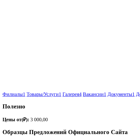
Филиалы
1
Товары/Услуги
1
Галерея
4
Вакансии
1
Документы
1
Д
Полезно
Цены от(₽):
3 000,00
Образцы Предложений Официального Сайта