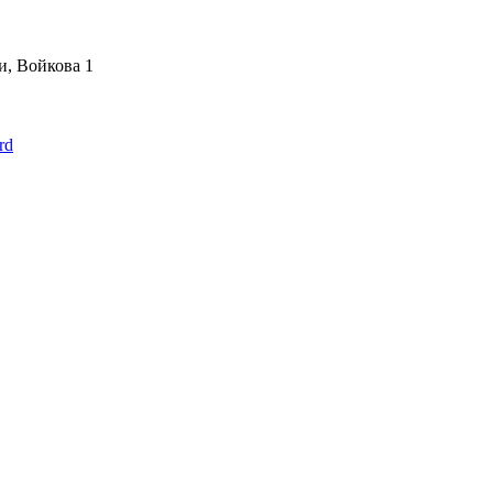
и
,
Войкова 1
rd