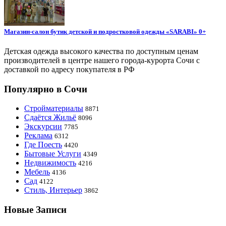
Магазин-салон бутик детской и подростковой одежды «SARABI» 0+
Детская одежда высокого качества по доступным ценам
производителей в центре нашего города-курорта Сочи с
доставкой по адресу покупателя в РФ
Популярно в Сочи
Стройматериалы
8871
Сдаётся Жильё
8096
Экскурсии
7785
Реклама
6312
Где Поесть
4420
Бытовые Услуги
4349
Недвижимость
4216
Мебель
4136
Сад
4122
Стиль, Интерьер
3862
Новые Записи