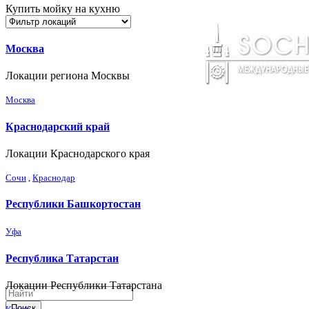
Купить мойку на кухню
Москва
Локации региона Москвы
Москва
Краснодарский край
Локации Краснодарского края
Сочи
,
Краснодар
Республики Башкортостан
Уфа
Республика Татарстан
Локации Республики Татарстана
Поиск