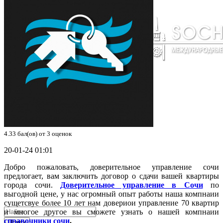
4.33
бал(ов) от
3
оценок
20-01-24 01:01
Добро пожаловать, доверительное управление сочи
предлогает, вам заключить договор о сдачи вашей квартиры
города сочи.
Доверительное управление в Сочи
по
выгодной цене, у нас огромный опыт работы наша компнаии
сущетсвуе более 10 лет нам довериои управление 70 квартир
и многое другое вы сможете узнать о нашей компнаии
справочники сочи
.
Поиск