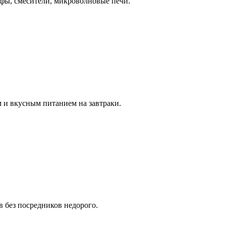
фы, смесители, микроволновые печи.
 и вкусным питанием на завтраки.
в без посредников недорого.