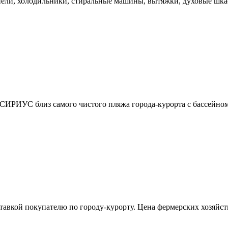
нели, холодильники, стиральные машины, вытяжки, духовые шка
 СИРИУС близ самого чистого пляжа города-курорта с бассейном
тавкой покупателю по городу-курорту. Цена фермерских хозяйст