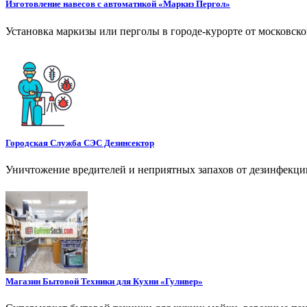
Изготовление навесов с автоматикой «Маркиз Пергол»
Установка маркизы или перголы в городе-курорте от московск
Городская Служба СЭС Дезинсектор
Уничтожение вредителей и неприятных запахов от дезинфекции
Магазин Бытовой Техники для Кухни «Гуливер»