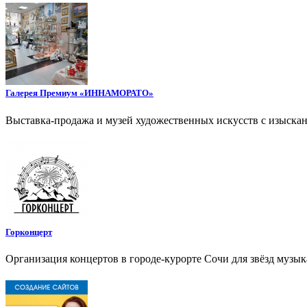
Галерея Премиум «ИННАМОРАТО»
Выставка-продажа и музей художественных искусств с изыска
Горконцерт
Организация концертов в городе-курорте Сочи для звёзд музы