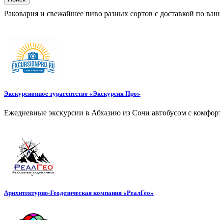
Раковарня и свежайшее пиво разных сортов с доставкой по ваш
Экскурсионное турагентство «Экскурсия Про»
Ежедневные экскурсии в Абхазию из Сочи автобусом с комфор
Арихитектурно-Геодезическая компания «РеалГео»