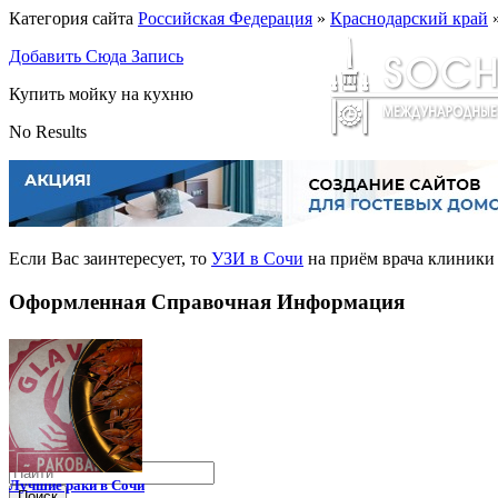
Категория сайта
Российская Федерация
»
Краснодарский край
Добавить Сюда Запись
Купить мойку на кухню
No Results
Если Вас заинтересует, то
УЗИ в Сочи
на приём врача клиники
Оформленная Справочная Информация
Лучшие раки в Сочи
Поиск