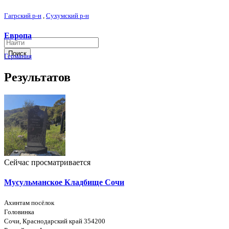
Гагрский р-н
,
Сухумский р-н
Европа
Поиск
Германия
Результатов
Сейчас просматривается
Мусульманское Кладбище Сочи
Ахинтам посёлок
Головинка
Сочи, Краснодарский край 354200