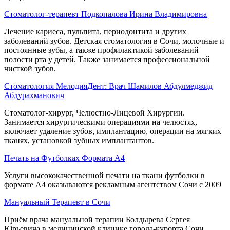
Стоматолог-терапевт Подкопалова Ирина Владимировна
Лечение кариеса, пульпита, периодонтита и других
заболеваний зубов. Детская стоматология в Сочи, молочные и
постоянные зубы, а также профилактикой заболеваний
полости рта у детей. Также занимается профессиональной
чисткой зубов.
Стоматология МелодияДент: Врач Шамилов Абдулмеджид
Абдурахманович
Стоматолог-хирург, Челюстно-Лицевой Хирургии.
Занимается хирургическими операциями на челюстях,
включает удаление зубов, имплантацию, операции на мягких
тканях, установкой зубных имплантантов.
Печать на Футболках Формата А4
Услуги высококачественной печати на ткани футболки в
формате А4 оказываются рекламным агентством Сочи с 2009
Мануальный Терапевт в Сочи
Приём врача мануальной терапии Болдырева Сергея
Юрьевича в медицинской клинике города-курорта Сочи