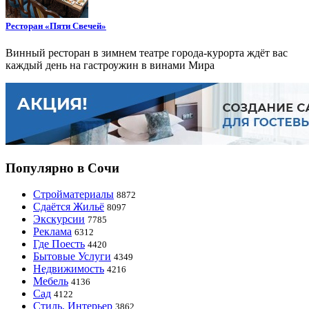
Ресторан «Пяти Свечей»
Винный ресторан в зимнем театре города-курорта ждёт вас
каждый день на гастроужин в винами Мира
Популярно в Сочи
Стройматериалы
8872
Сдаётся Жильё
8097
Экскурсии
7785
Реклама
6312
Где Поесть
4420
Бытовые Услуги
4349
Недвижимость
4216
Мебель
4136
Сад
4122
Стиль, Интерьер
3862