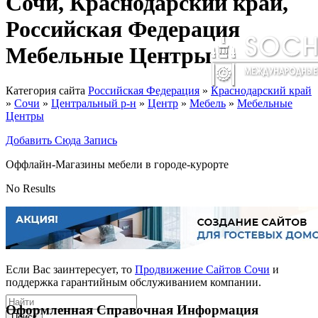
Сочи, Краснодарский край,
Российская Федерация
Мебельные Центры
Категория сайта
Российская Федерация
»
Краснодарский край
»
Сочи
»
Центральный р-н
»
Центр
»
Мебель
»
Мебельные
Центры
Добавить Сюда Запись
Оффлайн-Магазины мебели в городе-курорте
No Results
Если Вас заинтересует, то
Продвижение Сайтов Сочи
и
поддержка гарантийным обслуживанием компании.
Оформленная Справочная Информация
Поиск