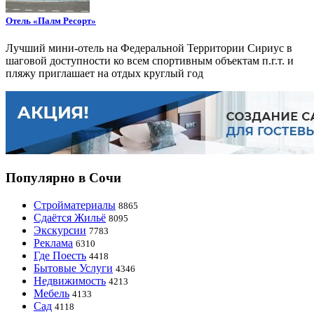
Отель «Палм Ресорт»
Лучший мини-отель на Федеральной Территории Сириус в
шаговой доступности ко всем спортивным объектам п.г.т. и
пляжу приглашает на отдых круглый год
Популярно в Сочи
Стройматериалы
8865
Сдаётся Жильё
8095
Экскурсии
7783
Реклама
6310
Где Поесть
4418
Бытовые Услуги
4346
Недвижимость
4213
Мебель
4133
Сад
4118