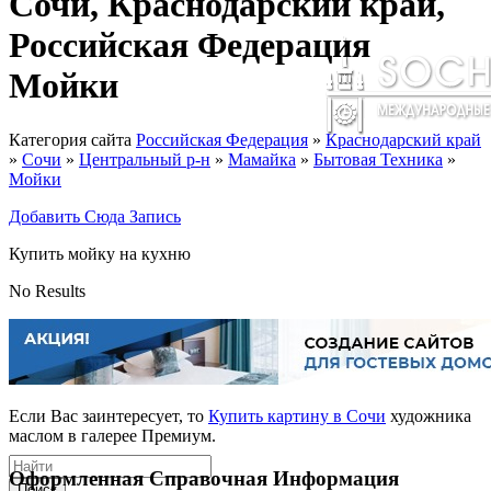
Сочи, Краснодарский край,
Российская Федерация
Мойки
Категория сайта
Российская Федерация
»
Краснодарский край
»
Сочи
»
Центральный р-н
»
Мамайка
»
Бытовая Техника
»
Мойки
Добавить Сюда Запись
Купить мойку на кухню
No Results
Если Вас заинтересует, то
Купить картину в Сочи
художника
маслом в галерее Премиум.
Оформленная Справочная Информация
Поиск