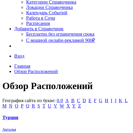
Сочи
Категории Справочника
Локации Справочника
Календарь Событий
Работа в Сочи
Расписания
Добавить в Справочник
Бесплатно без ограничения срока
С мощной онлайн-рекламой 900₽
Вход
Главная
Обзор Расположений
Обзор Расположений
География сайта по букве:
0-9
A
B
C
D
E
F
G
H
I
J
K
L
M
N
O
P
Q
R
S
T
U
V
W
X
Y
Z
Турция
Анталья