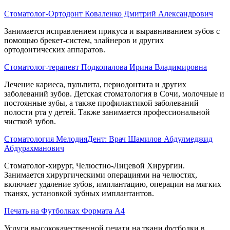
Стоматолог-Ортодонт Коваленко Дмитрий Александрович
Занимается исправлением прикуса и выравниванием зубов с
помощью брекет-систем, элайнеров и других
ортодонтических аппаратов.
Стоматолог-терапевт Подкопалова Ирина Владимировна
Лечение кариеса, пульпита, периодонтита и других
заболеваний зубов. Детская стоматология в Сочи, молочные и
постоянные зубы, а также профилактикой заболеваний
полости рта у детей. Также занимается профессиональной
чисткой зубов.
Стоматология МелодияДент: Врач Шамилов Абдулмеджид
Абдурахманович
Стоматолог-хирург, Челюстно-Лицевой Хирургии.
Занимается хирургическими операциями на челюстях,
включает удаление зубов, имплантацию, операции на мягких
тканях, установкой зубных имплантантов.
Печать на Футболках Формата А4
Услуги высококачественной печати на ткани футболки в