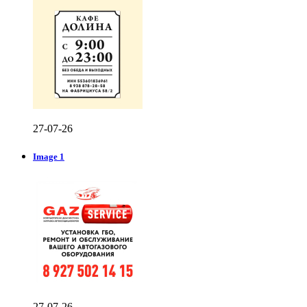
27-07-26
Image 1
27-07-26