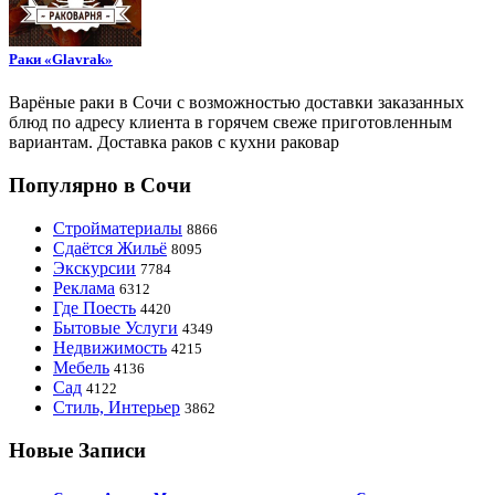
Раки «Glavrak»
Варёные раки в Сочи с возможностью доставки заказанных
блюд по адресу клиента в горячем свеже приготовленным
вариантам. Доставка раков с кухни раковар
Популярно в Сочи
Стройматериалы
8866
Сдаётся Жильё
8095
Экскурсии
7784
Реклама
6312
Где Поесть
4420
Бытовые Услуги
4349
Недвижимость
4215
Мебель
4136
Сад
4122
Стиль, Интерьер
3862
Новые Записи