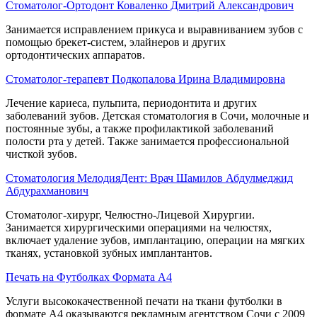
Стоматолог-Ортодонт Коваленко Дмитрий Александрович
Занимается исправлением прикуса и выравниванием зубов с
помощью брекет-систем, элайнеров и других
ортодонтических аппаратов.
Стоматолог-терапевт Подкопалова Ирина Владимировна
Лечение кариеса, пульпита, периодонтита и других
заболеваний зубов. Детская стоматология в Сочи, молочные и
постоянные зубы, а также профилактикой заболеваний
полости рта у детей. Также занимается профессиональной
чисткой зубов.
Стоматология МелодияДент: Врач Шамилов Абдулмеджид
Абдурахманович
Стоматолог-хирург, Челюстно-Лицевой Хирургии.
Занимается хирургическими операциями на челюстях,
включает удаление зубов, имплантацию, операции на мягких
тканях, установкой зубных имплантантов.
Печать на Футболках Формата А4
Услуги высококачественной печати на ткани футболки в
формате А4 оказываются рекламным агентством Сочи с 2009