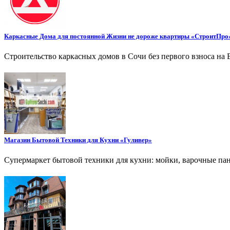
Каркасные Дома для постоянной Жизни не дороже квартиры «СтроитПро
Строительство каркасных домов в Сочи без первого взноса на 
Магазин Бытовой Техники для Кухни «Гуливер»
Супермаркет бытовой техники для кухни: мойки, варочные па