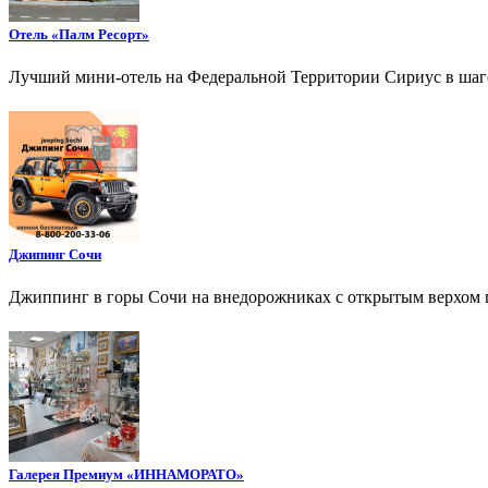
Отель «Палм Ресорт»
Лучший мини-отель на Федеральной Территории Сириус в шагов
Джипинг Сочи
Джиппинг в горы Сочи на внедорожниках с открытым верхом п
Галерея Премиум «ИННАМОРАТО»