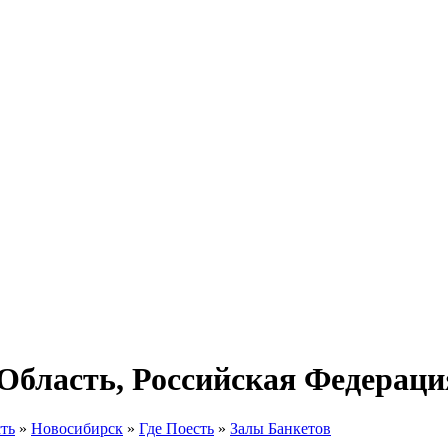
Область, Российская Федераци
ть
»
Новосибирск
»
Где Поесть
»
Залы Банкетов