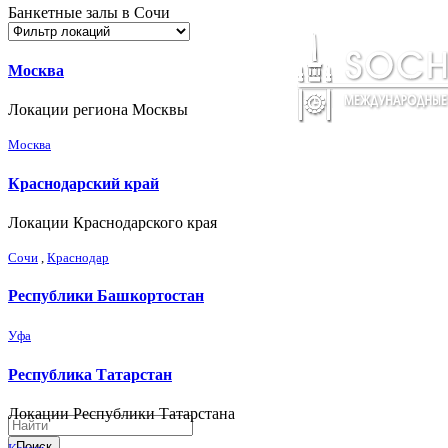
Банкетные залы в Сочи
Москва
Локации региона Москвы
Москва
Краснодарский край
Локации Краснодарского края
Сочи
,
Краснодар
Республики Башкортостан
Уфа
Республика Татарстан
Локации Республики Татарстана
Поиск