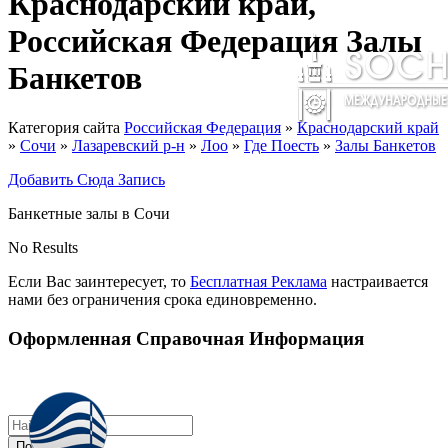
Краснодарский край,
Российская Федерация Залы
Банкетов
Категория сайта
Российская Федерация
»
Краснодарский край
»
Сочи
»
Лазаревский р-н
»
Лоо
»
Где Поесть
»
Залы Банкетов
Добавить Сюда Запись
Банкетные залы в Сочи
No Results
Если Вас заинтересует, то
Бесплатная Реклама
настраивается
нами без ограничения срока единовременно.
Оформленная Справочная Информация
Поиск