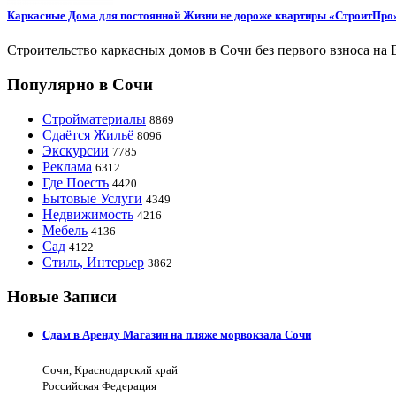
Каркасные Дома для постоянной Жизни не дороже квартиры «СтроитПро
Строительство каркасных домов в Сочи без первого взноса на 
Популярно в Сочи
Стройматериалы
8869
Сдаётся Жильё
8096
Экскурсии
7785
Реклама
6312
Где Поесть
4420
Бытовые Услуги
4349
Недвижимость
4216
Мебель
4136
Сад
4122
Стиль, Интерьер
3862
Новые Записи
Сдам в Аренду Магазин на пляже морвокзала Сочи
Сочи, Краснодарский край
Российская Федерация