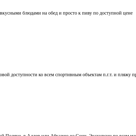
вкусными блюдами на обед и просто к пиву по доступной цене
ой доступности ко всем спортивным объектам п.г.т. и пляжу п
й Поляне, в Адлер или Абхазию из Сочи. Экскурсии по всем ма