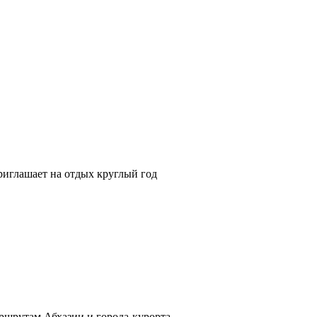
риглашает на отдых круглый год
ршрутам Абхазии и города-курорта.