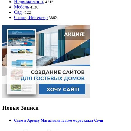
Недвижимость
4216
Мебель
4136
Сад
4122
Стиль, Интерьер
3862
Новые Записи
Сдам в Аренду Магазин на пляже морвокзала Сочи