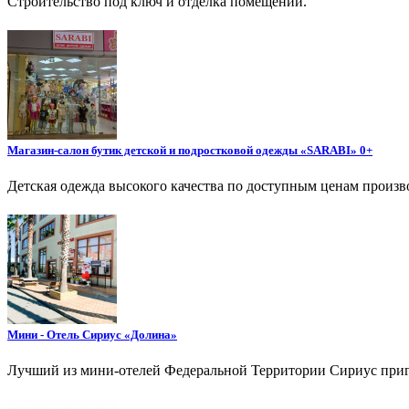
Строительство под ключ и отделка помещений.
Магазин-салон бутик детской и подростковой одежды «SARABI» 0+
Детская одежда высокого качества по доступным ценам произво
Мини - Отель Сириус «Долина»
Лучший из мини-отелей Федеральной Территории Сириус пригл