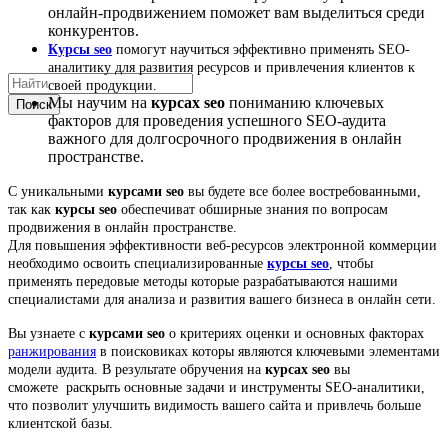
онлайн-продвижением поможет вам выделиться среди
конкурентов.
Курсы seo
помогут научиться эффективно применять SEO-
аналитику для развития ресурсов и привлечения клиентов к
своей продукции.
Мы научим на
курсах seo
пониманию ключевых
Поиск
факторов для проведения успешного SEO-аудита
важного для долгосрочного продвижения в онлайн
пространстве.
C уникальными
курсами seo
вы будете все более востребованными,
так как
курсы seo
обеспечиват обширные знания по вопросам
продвижения в онлайн пространстве.
Для повышения эффективности веб-ресурсов электронной коммерции
необходимо освоить специализированные
курсы seo
, чтобы
применять передовые методы которые разрабатываются нашими
специалистами для анализа и развития вашего бизнеса в онлайн сети.
Вы узнаете с
курсами seo
о критериях оценки и основных факторах
ранжирования
в поисковиках которы являются ключевыми элементами
модели аудита. В результате обручения на
курсах seo
вы
сможете раскрыть основные задачи и инструменты SEO-аналитики,
что позволит улучшить видимость вашего сайта и привлечь больше
клиентской базы.