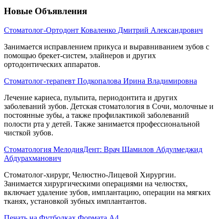
Новые Объявления
Стоматолог-Ортодонт Коваленко Дмитрий Александрович
Занимается исправлением прикуса и выравниванием зубов с
помощью брекет-систем, элайнеров и других
ортодонтических аппаратов.
Стоматолог-терапевт Подкопалова Ирина Владимировна
Лечение кариеса, пульпита, периодонтита и других
заболеваний зубов. Детская стоматология в Сочи, молочные и
постоянные зубы, а также профилактикой заболеваний
полости рта у детей. Также занимается профессиональной
чисткой зубов.
Стоматология МелодияДент: Врач Шамилов Абдулмеджид
Абдурахманович
Стоматолог-хирург, Челюстно-Лицевой Хирургии.
Занимается хирургическими операциями на челюстях,
включает удаление зубов, имплантацию, операции на мягких
тканях, установкой зубных имплантантов.
Печать на Футболках Формата А4