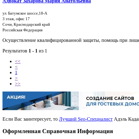
Адвокат Захарова Мария Анатольевна
ул. Батумское шоссе,18-А
3 этаж, офис 17
Сочи, Краснодарский край
Российская Федерация
Осуществление квалифицированной защиты, помощь при лишен
Результатов
1 - 1
из 1
<<
<
1
>
>>
Если Вас заинтересует, то
Лучший Seo-Специалист
Адэль Кадан
Оформленная Справочная Информация