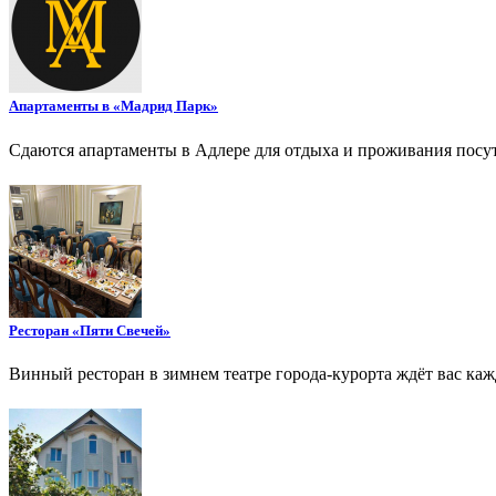
Апартаменты в «Мадрид Парк»
Сдаются апартаменты в Адлере для отдыха и проживания посу
Ресторан «Пяти Свечей»
Винный ресторан в зимнем театре города-курорта ждёт вас ка