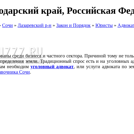
нодарский край, Российская Ф
»
Сочи
»
Лазаревский р-н
»
Закон и Порядок
»
Юристы
»
Адвока
ваны среди бизнеса и частного сектора. Причиной тому не тол
спределения земли. Традиционный спрос есть и на уголовных ад
вам необходим
уголовный адвокат
, или услуги адвоката по з
авочника Сочи
.