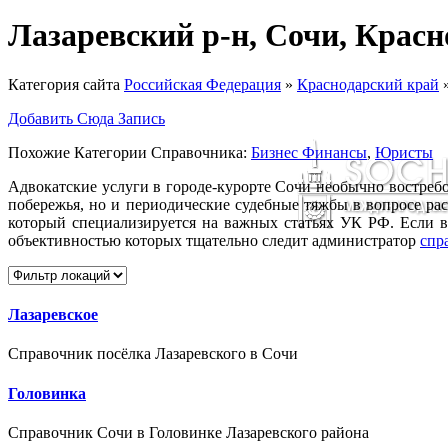
Лазаревский р-н, Сочи, Крас
Категория сайта
Российская Федерация
»
Краснодарский край
Добавить Сюда Запись
Похожие Категории Справочника:
Бизнес Финансы
,
Юристы
Адвокатские услуги в городе-курорте Сочи необычно востребо
побережья, но и периодические судебные тяжбы в вопросе ра
который специализируется на важных статьях УК РФ. Если 
объективностью которых тщательно следит администратор
спр
Лазаревское
Справочник посёлка Лазаревского в Сочи
Головинка
Справочник Сочи в Головинке Лазаревского района