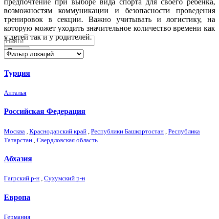
предпочтение при выборе вида спорта для своего ребёнка,
возможностям коммуникации и безопасности проведения
тренировок в секции. Важно учитывать и логистику, на
которую может уходить значительное количество времени как
у детей так и у родителей.
Поиск
Турция
Анталья
Российская Федерация
Москва
,
Краснодарский край
,
Республики Башкортостан
,
Республика
Татарстан
,
Свердловская область
Абхазия
Гагрский р-н
,
Сухумский р-н
Европа
Германия