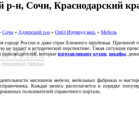
й р-н, Сочи, Краснодарский кр
»
Сочи
»
Адлерский р-н
»
Орёл Изумруд мкр.
»
Мебель
м городе России и даже стран Ближнего зарубежья. Причиной 
ю не падает в исторической перспективе. Такая ситуация пров
и производителей, которые
изготавливают
кухни
,
шкафы
, див
еятельности магазинов мебели, мебельных фабриках и мастер
 справочника. Каждая запись располагается в порядке популя
ированных пользователей справочного портала.