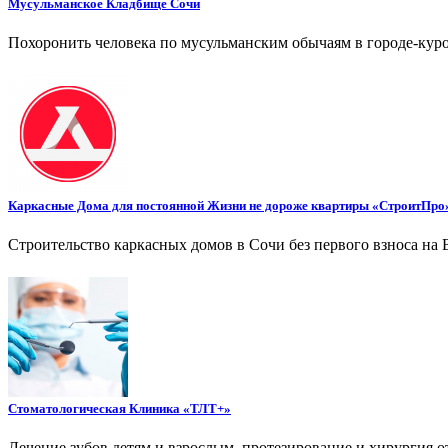
Мусульманское Кладбище Сочи
Похоронить человека по мусульманским обычаям в городе-кур
Каркасные Дома для постоянной Жизни не дороже квартиры «СтроитПро
Строительство каркасных домов в Сочи без первого взноса на 
Стоматологическая Клиника «ТЛТ+»
Лечение зубов детям и взрослым, протезирование и хирургия о