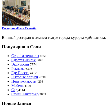
Ресторан «Пяти Свечей»
Винный ресторан в зимнем театре города-курорта ждёт вас ка
Популярно в Сочи
Стройматериалы
8851
Сдаётся Жильё
8090
Экскурсии
7774
Реклама
6306
Где Поесть
4412
Бытовые Услуги
4338
Недвижимость
4208
Мебель
4126
Сад
4114
Стиль, Интерьер
3849
Новые Записи