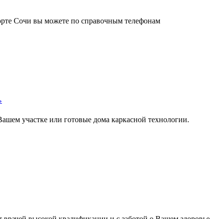
орте Сочи вы можете по справочным телефонам
»
Вашем участке или готовые дома каркасной технологии.
т врачей высокой квалификации и с заботой о Вашем здоровье.