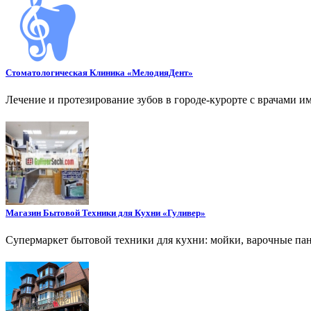
Стоматологическая Клиника «МелодияДент»
Лечение и протезирование зубов в городе-курорте с врачами 
Магазин Бытовой Техники для Кухни «Гуливер»
Супермаркет бытовой техники для кухни: мойки, варочные па