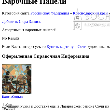
Варочные Панели
Категория сайта
Российская Федерация
»
Краснодарский край
Добавить Сюда Запись
Ассортимент варочных панелей
No Results
Если Вас заинтересует, то
Купить картину в Сочи
художника ма
Оформленная Справочная Информация
Кафе «Софья»
Домашняя кухня и доставка еды в Лазаревском районе Сочи и
Поиск