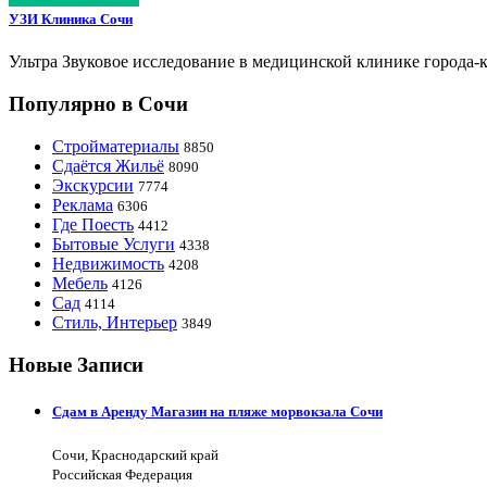
УЗИ Клиника Сочи
Ультра Звуковое исследование в медицинской клинике города-
Популярно в Сочи
Стройматериалы
8850
Сдаётся Жильё
8090
Экскурсии
7774
Реклама
6306
Где Поесть
4412
Бытовые Услуги
4338
Недвижимость
4208
Мебель
4126
Сад
4114
Стиль, Интерьер
3849
Новые Записи
Сдам в Аренду Магазин на пляже морвокзала Сочи
Сочи, Краснодарский край
Российская Федерация