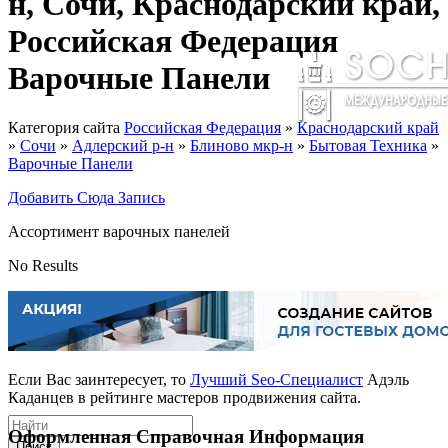
н, Сочи, Краснодарский край,
Российская Федерация
Варочные Панели
Категория сайта
Российская Федерация
»
Краснодарский край
»
Сочи
»
Адлерский р-н
»
Блиново мкр-н
»
Бытовая Техника
»
Варочные Панели
Добавить Сюда Запись
Ассортимент варочных панелей
No Results
Если Вас заинтересует, то
Лучший Seo-Специалист
Адэль
Каданцев в рейтинге мастеров продвижения сайта.
Оформленная Справочная Информация
Поиск