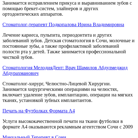
Занимается исправлением прикуса и выравниванием зубов с
помощью брекет-систем, элайнеров и других
ортодонтических аппаратов.
Стоматолог-терапевт Подкопалова Ирина Владимировна
Лечение кариеса, пульпита, периодонтита и других
заболеваний зубов. Детская стоматология в Сочи, молочные и
постоянные зубы, а также профилактикой заболеваний
полости рта у детей. Также занимается профессиональной
чисткой зубов.
Стоматология МелодияДент: Врач Шамилов Абдулмеджид
Абдурахманович
Стоматолог-хирург, Челюстно-Лицевой Хирургии.
Занимается хирургическими операциями на челюстях,
включает удаление зубов, имплантацию, операции на мягких
тканях, установкой зубных имплантантов.
Печать на Футболках Формата А4
Услуги высококачественной печати на ткани футболки в
формате А4 оказываются рекламным агентством Сочи с 2009
Мануальный Терапевт в Сочи