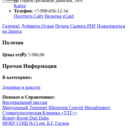
ой Горнострелковой дивизии, 16А
Карта
Телефон
:
+7-999-656-12-34
Посетить Сайт
Визитка vCard
Галерея
1
Добавить Отзыв
Печать
Скачать PDF
Пожаловаться
на Запись
Полезно
Цены от(₽):
5 000,00
Прочая Информация
В категориях:
Здоровье и красота
Похожее в Справочнике:
Висцеральный массаж
Мануальный Терапевт Шипилов Сергей Михайлович
Стоматологическая Клиника «ТЛТ+»
Beauty-Room Dari Dalss
МОБУ СОШ №13 им. Б.Г. Гагина