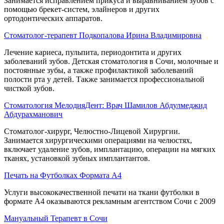
Занимается исправлением прикуса и выравниванием зубов с
помощью брекет-систем, элайнеров и других
ортодонтических аппаратов.
Стоматолог-терапевт Подкопалова Ирина Владимировна
Лечение кариеса, пульпита, периодонтита и других
заболеваний зубов. Детская стоматология в Сочи, молочные и
постоянные зубы, а также профилактикой заболеваний
полости рта у детей. Также занимается профессиональной
чисткой зубов.
Стоматология МелодияДент: Врач Шамилов Абдулмеджид
Абдурахманович
Стоматолог-хирург, Челюстно-Лицевой Хирургии.
Занимается хирургическими операциями на челюстях,
включает удаление зубов, имплантацию, операции на мягких
тканях, установкой зубных имплантантов.
Печать на Футболках Формата А4
Услуги высококачественной печати на ткани футболки в
формате А4 оказываются рекламным агентством Сочи с 2009
Мануальный Терапевт в Сочи