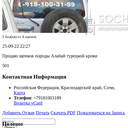
5
бал(ов) от
4
оценок
25-09-22 22:27
Продаю щенков породы Алабай турецкой крови
501
Контактная Информация
Российская Федерация
,
Краснодарский край
,
Сочи
,
Карта
Телефон
:
+79181003189
Визитка vCard
Добавить Отзыв
Печать
Скачать PDF
Пожаловаться на Запись
Полезно
Поиск