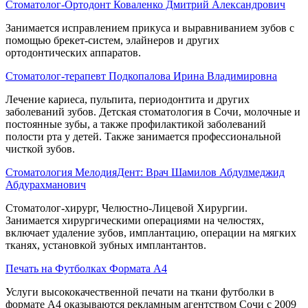
Стоматолог-Ортодонт Коваленко Дмитрий Александрович
Занимается исправлением прикуса и выравниванием зубов с
помощью брекет-систем, элайнеров и других
ортодонтических аппаратов.
Стоматолог-терапевт Подкопалова Ирина Владимировна
Лечение кариеса, пульпита, периодонтита и других
заболеваний зубов. Детская стоматология в Сочи, молочные и
постоянные зубы, а также профилактикой заболеваний
полости рта у детей. Также занимается профессиональной
чисткой зубов.
Стоматология МелодияДент: Врач Шамилов Абдулмеджид
Абдурахманович
Стоматолог-хирург, Челюстно-Лицевой Хирургии.
Занимается хирургическими операциями на челюстях,
включает удаление зубов, имплантацию, операции на мягких
тканях, установкой зубных имплантантов.
Печать на Футболках Формата А4
Услуги высококачественной печати на ткани футболки в
формате А4 оказываются рекламным агентством Сочи с 2009