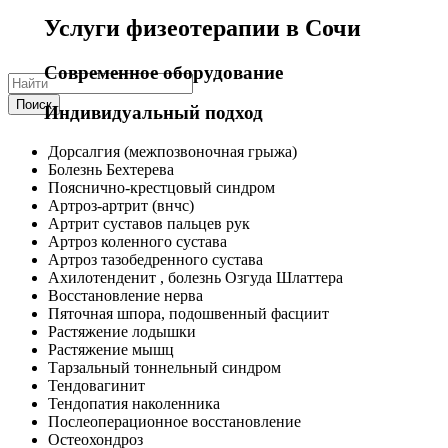
Услуги физеотерапии в Сочи
Современное оборудование
Поиск
Индивидуальный подход
Дорсалгия (межпозвоночная грыжа)
Болезнь Бехтерева
Пояснично-крестцовый синдром
Артроз-артрит (внчс)
Артрит суставов пальцев рук
Артроз коленного сустава
Артроз тазобедренного сустава
Ахилотенденит , болезнь Озгуда Шлаттера
Восстановление нерва
Пяточная шпора, подошвенный фасциит
Растяжение лодышки
Растяжение мышц
Тарзальный тоннельный синдром
Тендовагинит
Тендопатия наколенника
Послеоперационное восстановление
Остеохондроз