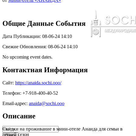
от
Мини-отель «АНАИДА»
Общие Данные События
Дата Публикации: 08-06-24 14:10
Свежие Обновления: 08-06-24 14:10
No upcoming event dates.
Контактная Информация
Сайт:
https://anaida.sochi.ooo/
Телефон: +7-918-400-40-52
Email-адрес:
anaida@sochi.ooo
Описание
Скидки на проживание в мини-отеле Анаида для семьи в
летней сезон
Поиск