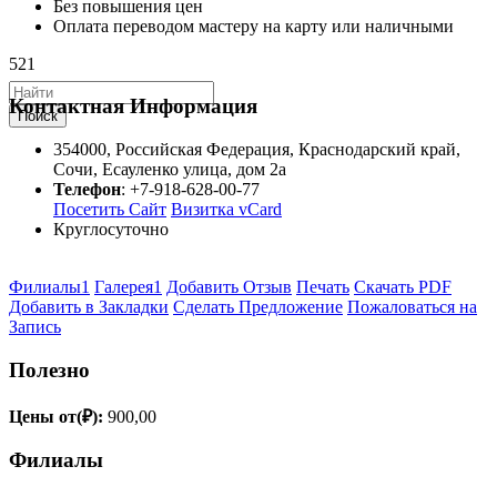
Без повышения цен
Оплата переводом мастеру на карту или наличными
521
Контактная Информация
Поиск
354000
,
Российская Федерация
,
Краснодарский край
,
Сочи
,
Есауленко улица, дом 2а
Телефон
:
+7-918-628-00-77
Посетить Сайт
Визитка vCard
Круглосуточно
Филиалы
1
Галерея
1
Добавить Отзыв
Печать
Скачать PDF
Добавить в Закладки
Сделать Предложение
Пожаловаться на
Запись
Полезно
Цены от(₽):
900,00
Филиалы