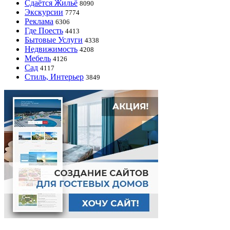
Сдаётся Жильё
8090
Экскурсии
7774
Реклама
6306
Где Поесть
4413
Бытовые Услуги
4338
Недвижимость
4208
Мебель
4126
Сад
4117
Стиль, Интерьер
3849