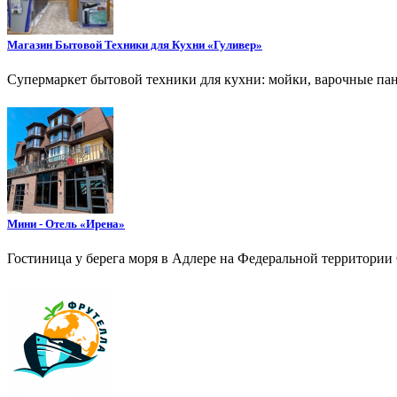
Магазин Бытовой Техники для Кухни «Гуливер»
Супермаркет бытовой техники для кухни: мойки, варочные па
Мини - Отель «Ирена»
Гостиница у берега моря в Адлере на Федеральной территории