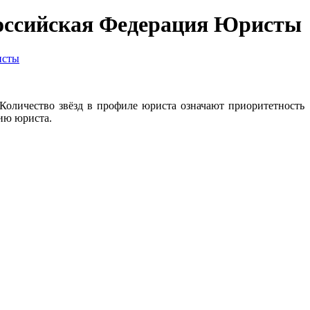
 Российская Федерация Юристы
сты
оличество звёзд в профиле юриста означают приоритетность
ию юриста.